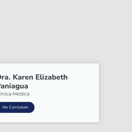
ra. Karen Elizabeth
aniagua
línica Médica
Ver Curriculum