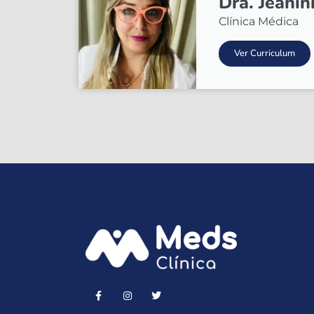
Dra. Jeani
Clínica Médica
Ver Curriculum