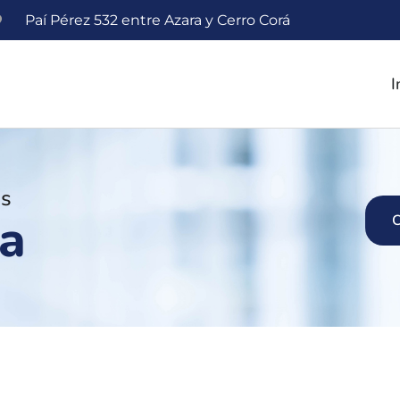
Paí Pérez 532 entre Azara y Cerro Corá
I
es
ca
C