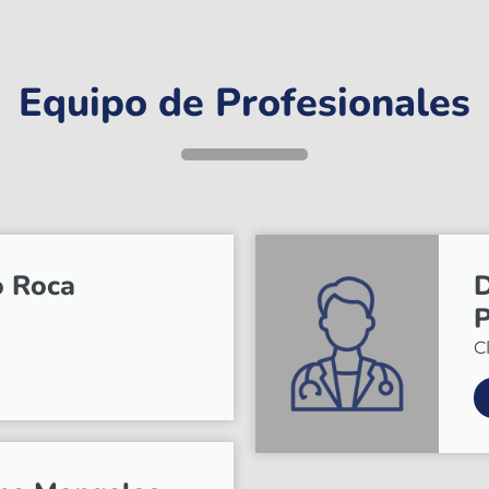
Equipo de Profesionales
o Roca
D
P
C