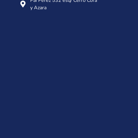
Paí Pérez 532 esq/ Cerro Corá
y Azara