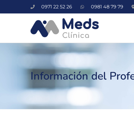
0971 22 52 26
0981 48 79 79
Información del Prof