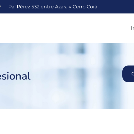
Paí Pérez 532 entre Azara y Cerro Corá
I
esional
C