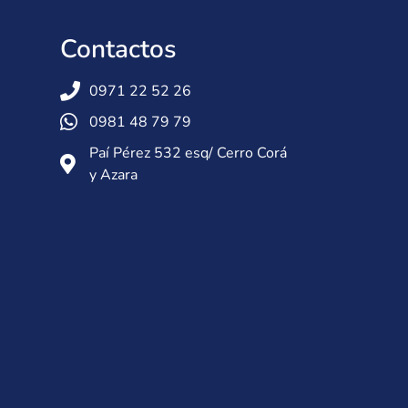
Contactos
0971 22 52 26
0981 48 79 79
Paí Pérez 532 esq/ Cerro Corá
y Azara